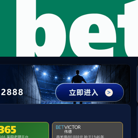
suncitygroup太阳新城(中国)集团官方网站
11
首页
互联网开户
预约开户
客服中心
sunc
示